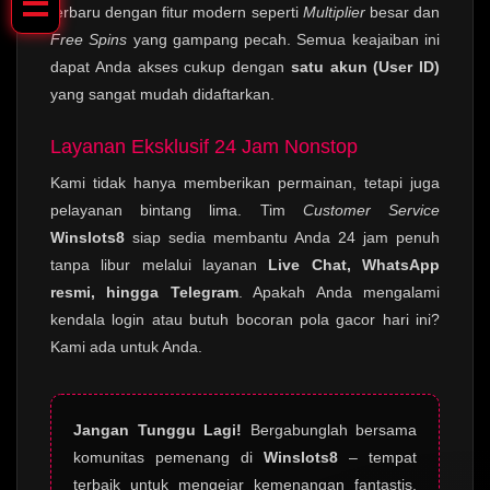
terbaru dengan fitur modern seperti
Multiplier
besar dan
Free Spins
yang gampang pecah. Semua keajaiban ini
dapat Anda akses cukup dengan
satu akun (User ID)
yang sangat mudah didaftarkan.
Layanan Eksklusif 24 Jam Nonstop
Kami tidak hanya memberikan permainan, tetapi juga
pelayanan bintang lima. Tim
Customer Service
Winslots8
siap sedia membantu Anda 24 jam penuh
tanpa libur melalui layanan
Live Chat, WhatsApp
resmi, hingga Telegram
. Apakah Anda mengalami
kendala login atau butuh bocoran pola gacor hari ini?
Kami ada untuk Anda.
Jangan Tunggu Lagi!
Bergabunglah bersama
komunitas pemenang di
Winslots8
– tempat
terbaik untuk mengejar kemenangan fantastis,