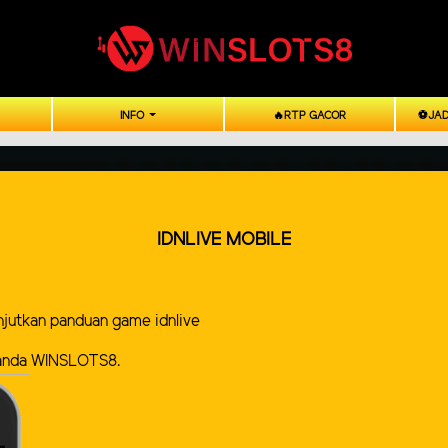
INFO
🔥RTP GACOR
⚽️JA
IDNLIVE MOBILE
njutkan panduan game idnlive
randa WINSLOTS8.