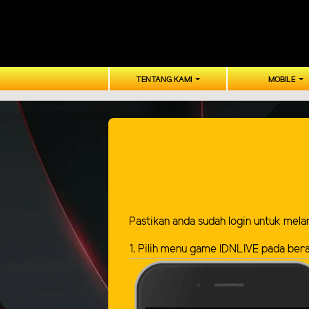
TENTANG KAMI
MOBILE
Pastikan anda sudah login untuk mela
1. Pilih menu game IDNLIVE pada be