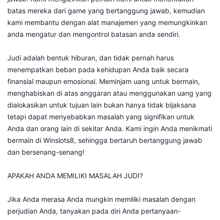
batas mereka dari game yang bertanggung jawab, kemudian
kami membantu dengan alat manajemen yang memungkinkan
anda mengatur dan mengontrol batasan anda sendiri.
Judi adalah bentuk hiburan, dan tidak pernah harus
menempatkan beban pada kehidupan Anda baik secara
finansial maupun emosional. Meminjam uang untuk bermain,
menghabiskan di atas anggaran atau menggunakan uang yang
dialokasikan untuk tujuan lain bukan hanya tidak bijaksana
tetapi dapat menyebabkan masalah yang signifikan untuk
Anda dan orang lain di sekitar Anda. Kami ingin Anda menikmati
bermain di Winslots8, sehingga bertaruh bertanggung jawab
dan bersenang-senang!
APAKAH ANDA MEMILIKI MASALAH JUDI?
Jika Anda merasa Anda mungkin memiliki masalah dengan
perjudian Anda, tanyakan pada diri Anda pertanyaan-