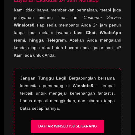
Layanan Eksklusif 24 Jam Nonstop
Kami tidak hanya memberikan permainan, tetapi juga
pelayanan bintang lima. Tim
Customer Service
Winslots8
siap sedia membantu Anda 24 jam penuh
tanpa libur melalui layanan
Live Chat, WhatsApp
resmi, hingga Telegram
. Apakah Anda mengalami
kendala login atau butuh bocoran pola gacor hari ini?
Kami ada untuk Anda.
Jangan Tunggu Lagi!
Bergabunglah bersama
komunitas pemenang di
Winslots8
– tempat
terbaik untuk mengejar kemenangan fantastis,
bonus deposit menggiurkan, dan hiburan tanpa
batas setiap harinya.
DAFTAR WINSLOTS8 SEKARANG