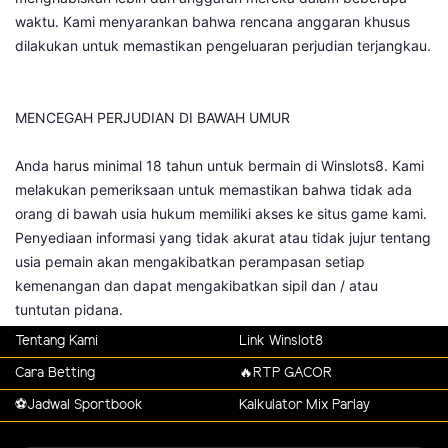
waktu. Kami menyarankan bahwa rencana anggaran khusus
dilakukan untuk memastikan pengeluaran perjudian terjangkau.
MENCEGAH PERJUDIAN DI BAWAH UMUR
Anda harus minimal 18 tahun untuk bermain di Winslots8. Kami
melakukan pemeriksaan untuk memastikan bahwa tidak ada
orang di bawah usia hukum memiliki akses ke situs game kami.
Penyediaan informasi yang tidak akurat atau tidak jujur tentang
usia pemain akan mengakibatkan perampasan setiap
kemenangan dan dapat mengakibatkan sipil dan / atau
tuntutan pidana.
Tentang Kami
Link Winslot8
Cara Betting
🔥RTP GACOR
⚽️Jadwal Sportbook
Kalkulator Mix Parlay