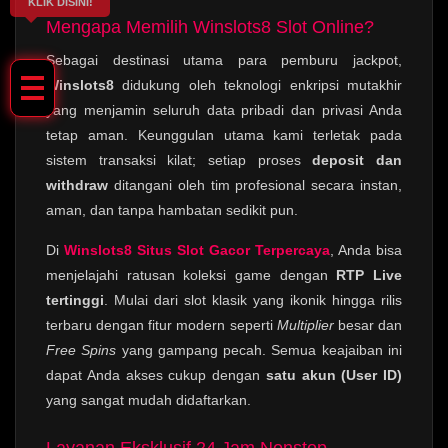
KLIK DISINI!
Mengapa Memilih Winslots8 Slot Online?
Sebagai destinasi utama para pemburu jackpot,
Winslots8
didukung oleh teknologi enkripsi mutakhir
yang menjamin seluruh data pribadi dan privasi Anda
tetap aman. Keunggulan utama kami terletak pada
sistem transaksi kilat; setiap proses
deposit dan
withdraw
ditangani oleh tim profesional secara instan,
aman, dan tanpa hambatan sedikit pun.
Di
Winslots8 Situs Slot Gacor Terpercaya
, Anda bisa
menjelajahi ratusan koleksi game dengan
RTP Live
tertinggi
. Mulai dari slot klasik yang ikonik hingga rilis
terbaru dengan fitur modern seperti
Multiplier
besar dan
Free Spins
yang gampang pecah. Semua keajaiban ini
dapat Anda akses cukup dengan
satu akun (User ID)
yang sangat mudah didaftarkan.