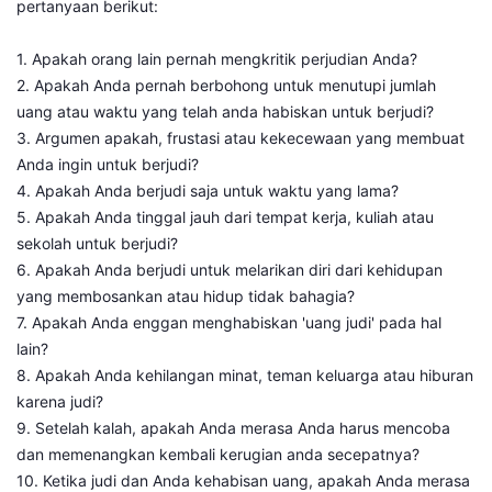
pertanyaan berikut:
1. Apakah orang lain pernah mengkritik perjudian Anda?
2. Apakah Anda pernah berbohong untuk menutupi jumlah
uang atau waktu yang telah anda habiskan untuk berjudi?
3. Argumen apakah, frustasi atau kekecewaan yang membuat
Anda ingin untuk berjudi?
4. Apakah Anda berjudi saja untuk waktu yang lama?
5. Apakah Anda tinggal jauh dari tempat kerja, kuliah atau
sekolah untuk berjudi?
6. Apakah Anda berjudi untuk melarikan diri dari kehidupan
yang membosankan atau hidup tidak bahagia?
7. Apakah Anda enggan menghabiskan 'uang judi' pada hal
lain?
8. Apakah Anda kehilangan minat, teman keluarga atau hiburan
karena judi?
9. Setelah kalah, apakah Anda merasa Anda harus mencoba
dan memenangkan kembali kerugian anda secepatnya?
10. Ketika judi dan Anda kehabisan uang, apakah Anda merasa